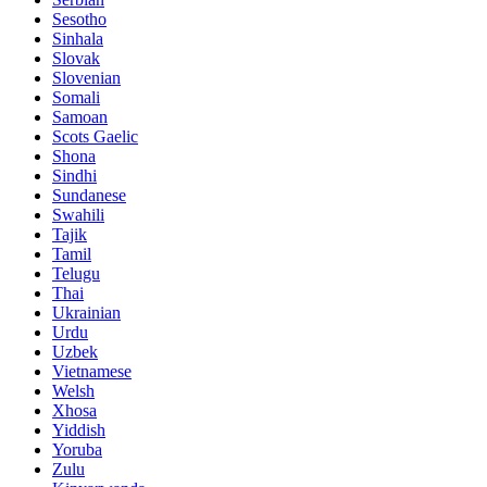
Sesotho
Sinhala
Slovak
Slovenian
Somali
Samoan
Scots Gaelic
Shona
Sindhi
Sundanese
Swahili
Tajik
Tamil
Telugu
Thai
Ukrainian
Urdu
Uzbek
Vietnamese
Welsh
Xhosa
Yiddish
Yoruba
Zulu