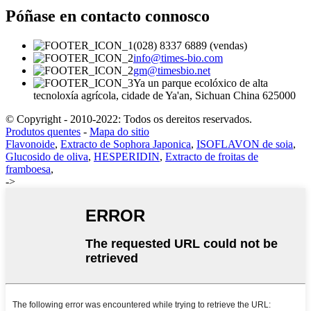
Póñase en contacto connosco
(028) 8337 6889 (vendas)
info@times-bio.com
gm@timesbio.net
Ya un parque ecolóxico de alta
tecnoloxía agrícola, cidade de Ya'an, Sichuan China 625000
© Copyright - 2010-2022: Todos os dereitos reservados.
Produtos quentes
-
Mapa do sitio
Flavonoide
,
Extracto de Sophora Japonica
,
ISOFLAVON de soia
,
Glucosido de oliva
,
HESPERIDIN
,
Extracto de froitas de
framboesa
,
->