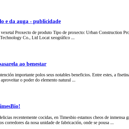
o e da auga - publicidade
eo vexetal Proxecto de produto Tipo de proxecto: Urban Construction P
Technology Co., Ltd Locat xeográfico ...
pasarela ao benestar
tención importante polos seus notables beneficios. Entre estes, a fiset
proveitar o poder do elemento natural ...
TimesBio!
s delicias recentemente cocidas, en Timesbio estamos cheos de inmensa 
s corredores da nosa unidade de fabricación, onde se pousa ...