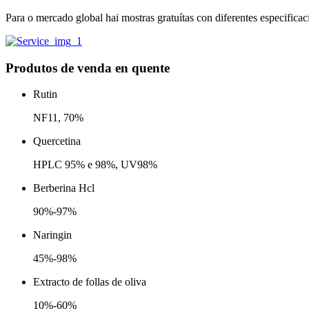
Para o mercado global hai mostras gratuítas con diferentes especificac
Produtos de venda en quente
Rutin
NF11, 70%
Quercetina
HPLC 95% e 98%, UV98%
Berberina Hcl
90%-97%
Naringin
45%-98%
Extracto de follas de oliva
10%-60%