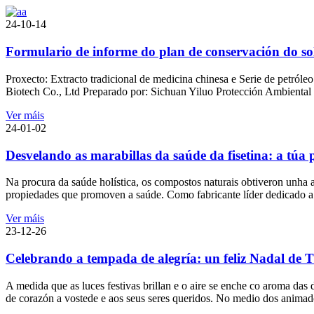
24-10-14
Formulario de informe do plan de conservación do sol
Proxecto: Extracto tradicional de medicina chinesa e Serie de petról
Biotech Co., Ltd Preparado por: Sichuan Yiluo Protección Ambiental 
Ver máis
24-01-02
Desvelando as marabillas da saúde da fisetina: a túa 
Na procura da saúde holística, os compostos naturais obtiveron unha a
propiedades que promoven a saúde. Como fabricante líder dedicado a a
Ver máis
23-12-26
Celebrando a tempada de alegría: un feliz Nadal de 
A medida que as luces festivas brillan e o aire se enche co aroma da
de corazón a vostede e aos seus seres queridos. No medio dos animado